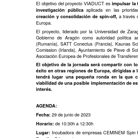
El objetivo del proyecto VIADUCT es
impulsar la 
aplicada en las priorida
investigación pública
a través 
creación y consolidación de spin-off,
Europa.
El proyecto, liderado por la Universidad de Zara
Gobierno de Aragón como autoridad política 
(Rumanía), SATT Conectus (Francia), Kaunas Sci
Comission (Irlanda), Ayuntamiento de Pieve di So
Asociación Europea de Profesionales de Transferen
El objetivo de la jornada será compartir con l
éxito en otras regiones de Europa, dirigidas 
tendrá lugar una pequeña ronda en la que ca
viabilidad de una posible implementación de es
interés.
AGENDA:
29 de junio de 2023
Fecha:
de 10:30h a 12:30h
Horario:
Incubadora de empresas CEMINEM Spin Up
Lugar: