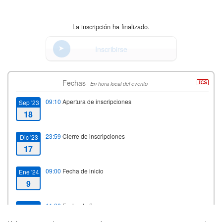
La inscripción ha finalizado.
Inscribirse
Fechas
En hora local del evento
09:10
Apertura de inscripciones
Sep '23
18
23:59
Cierre de inscripciones
Dic '23
17
09:00
Fecha de inicio
Ene '24
9
11:30
Fecha de fin
Mrz '24
26