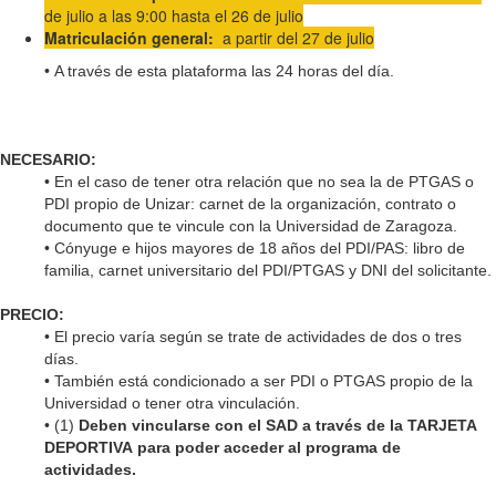
de julio a las 9:00 hasta el 26 de julio
Matriculación
general:
a partir del 27 de julio
•
A través de esta plataforma las 24 horas del día.
NECESARIO:
• En el caso de tener otra relación que no sea la de PTGAS o
PDI propio de Unizar: carnet de la organización, contrato o
documento que te vincule con la Universidad de Zaragoza
.
•
Cónyuge e hijos mayores de 18 años del PDI/PAS: libro de
familia, carnet universitario del PDI/PTGAS y DNI del solicitante.
PRECIO:
• El precio varía según se trate de actividades de dos o tres
días
.
•
También está condicionado a ser PDI o PTGAS propio de la
Universidad o tener otra vinculación.
•
(1)
Deben vincularse con el SAD a través de la TARJETA
DEPORTIVA para poder acceder al programa de
actividades.