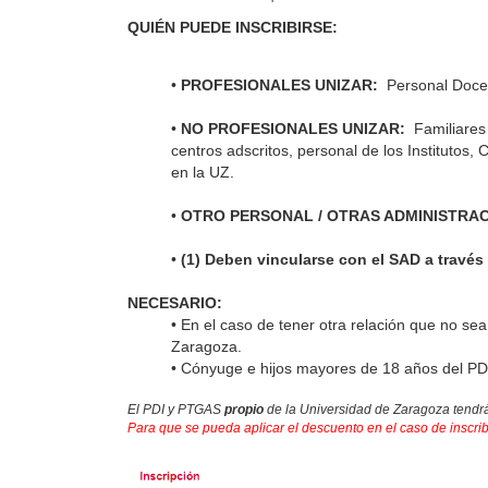
QUIÉN PUEDE INSCRIBIRSE:
•
PROFESIONALES UNIZAR:
Personal Docent
•
NO PROFESIONALES UNIZAR:
Familiares 
centros adscritos, personal de los Instituto
en la UZ.
•
OTRO PERSONAL / OTRAS ADMINISTRACI
•
(1)
Deben vincularse con el SAD a través
NECESARIO:
• En el caso de tener otra relación que no se
Zaragoza
.
•
Cónyuge e hijos mayores de 18 años del PDI/PA
El PDI y PTGAS
propio
de la Universidad de Zaragoza tendrá
Para que se pueda aplicar el descuento en el caso de inscrib