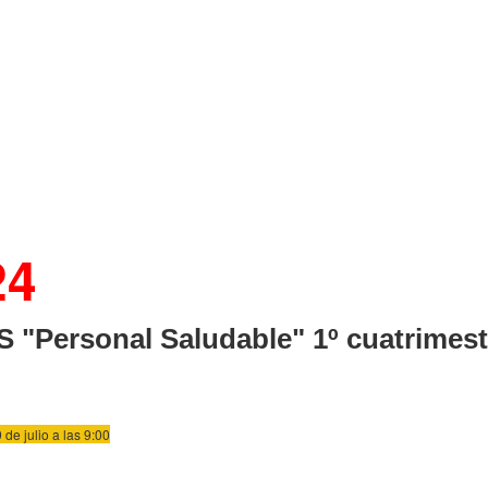
24
S "Personal Saludable" 1º cuatrime
 de julio a las 9:00