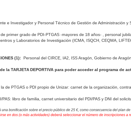
e e Investigador y Personal Técnico de Gestión de Administración y S
de primer grado de PDI-PTGAS -mayores de 18 años- , personal jubilad
s, Centros y Laboratorios de Investigación (ICMA, ISQCH, CEQMA, LIFTE
ONES (1):
Personal del CIRCE, IA2, ISS Aragón, Gobierno de Aragón,
 de la TARJETA DEPORTIVA para poder acceder al programa de act
a la de PTGAS o PDI propio de Unizar: carnet de la organización, contr
S: libro de familia, carnet universitario del PDI/PAS y DNI del solicit
 una bonificación sobre el precio público de 25 €, como consecuencia del plan de
irse en dos (o más actividades) deberá seleccionar el número de inscripciones a r