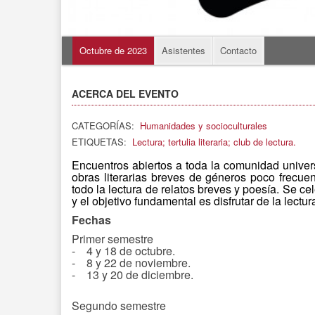
Octubre de 2023
Asistentes
Contacto
ACERCA DEL EVENTO
CATEGORÍAS:
Humanidades y socioculturales
ETIQUETAS:
Lectura; tertulia literaria; club de lectura.
Encuentros abiertos a toda la comunidad univers
obras literarias breves de géneros poco frecue
todo la lectura de relatos breves y poesía. Se c
y el objetivo fundamental es disfrutar de la lectu
Fechas
Primer semestre
- 4 y 18 de octubre.
- 8 y 22 de noviembre.
- 13 y 20 de diciembre.
Segundo semestre