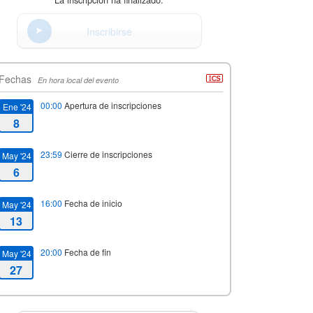
Inscribirse
Fechas
En hora local del evento
00:00
Apertura de inscripciones
Ene '24
8
23:59
Cierre de inscripciones
May '24
6
16:00
Fecha de inicio
May '24
13
20:00
Fecha de fin
May '24
27