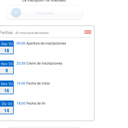
Inscribirse
Fechas
En hora local del evento
00:00
Apertura de inscripciones
Sep '23
18
23:59
Cierre de inscripciones
Nov '23
9
16:00
Fecha de inicio
Nov '23
16
18:00
Fecha de fin
Dic '23
14