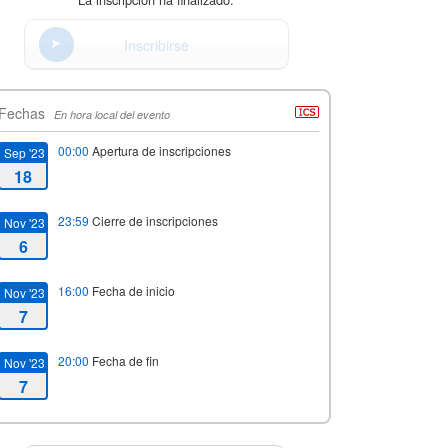
Inscribirse
Fechas
En hora local del evento
00:00
Apertura de inscripciones
Sep '23
18
23:59
Cierre de inscripciones
Nov '23
6
16:00
Fecha de inicio
Nov '23
7
20:00
Fecha de fin
Nov '23
7