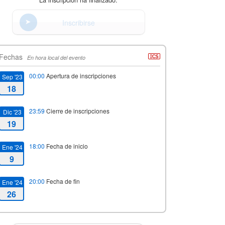
Inscribirse
Fechas
En hora local del evento
00:00
Apertura de inscripciones
Sep '23
18
23:59
Cierre de inscripciones
Dic '23
19
18:00
Fecha de inicio
Ene '24
9
20:00
Fecha de fin
Ene '24
26