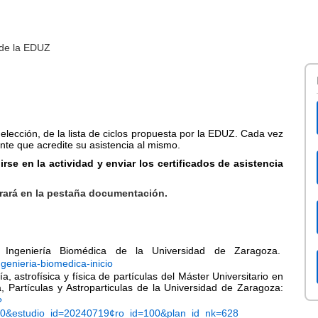
 de la EDUZ
 elección, de la lista de ciclos propuesta por la EDUZ. Cada vez
ante que acredite su asistencia al mismo.
se en la actividad y enviar los certificados de asistencia
trará en la pestaña documentación.
n Ingeniería Biomédica de la Universidad de Zaragoza.
ngenieria-biomedica-inicio
 astrofísica y física de partículas del Máster Universitario en
a, Partículas y Astroparticulas de la Universidad de Zaragoza:
?
0&estudio_id=20240719¢ro_id=100&plan_id_nk=628