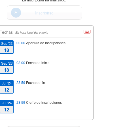
Inscribirse
Fechas
En hora local del evento
00:00
Apertura de inscripciones
Sep '23
18
08:00
Fecha de inicio
Sep '23
18
23:59
Fecha de fin
Jul '24
12
23:59
Cierre de inscripciones
Jul '24
12