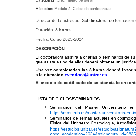
Etiquetas:
Módulo 8: Ciclos de conferencias
Director de la actividad:
Subdirector/a de formación
Duración:
8 horas
Fecha: Curso 2023-2024
DESCRIPCIÓN
El doctorado/a asistirá a charlas o seminarios de su
que asista a uno de ellos deberá obtener un justific
Una vez completadas las 8 horas deberá inscribir
a la dirección
evendoct@unizar.es
El modelo de certificado de asistencia lo encon
LISTA DE CICLOS/SEMINARIOS
Seminarios del Máster Universitario e
https://masterib.es/master-universitario-en-i
Seminarios de Temas actuales en cosmología,
Física del Universo: Cosmología, Astrofísic
https://estudios.unizar.es/estudio/asignatura
anyo_academico=2024&asignatura_id=6835