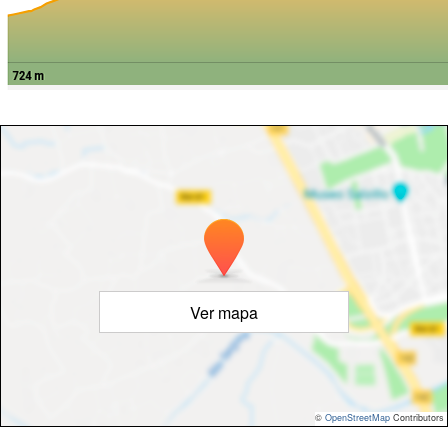
Ver mapa
©
OpenStreetMap
Contributors