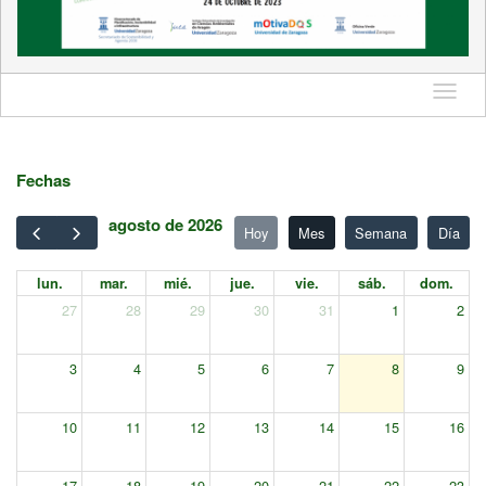
Idioma
Fechas
agosto de 2026
Hoy
Mes
Semana
Día
lun.
mar.
mié.
jue.
vie.
sáb.
dom.
27
28
29
30
31
1
2
3
4
5
6
7
8
9
10
11
12
13
14
15
16
17
18
19
20
21
22
23