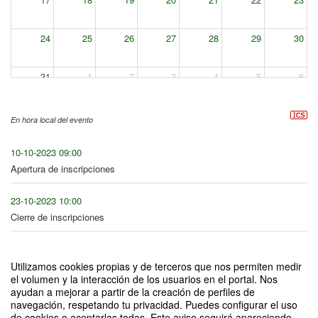
24
25
26
27
28
29
30
31
1
2
3
4
5
6
En hora local del evento
10-10-2023 09:00
Apertura de inscripciones
23-10-2023 10:00
Cierre de inscripciones
24-10-2023 12:30
Fecha de inicio
Utilizamos cookies propias y de terceros que nos permiten medir
el volumen y la interacción de los usuarios en el portal. Nos
ayudan a mejorar a partir de la creación de perfiles de
24-10-2023 14:30
navegación, respetando tu privacidad. Puedes configurar el uso
Fecha de fin
de cookies o aceptarlas todas. Este aviso seguirá apareciendo