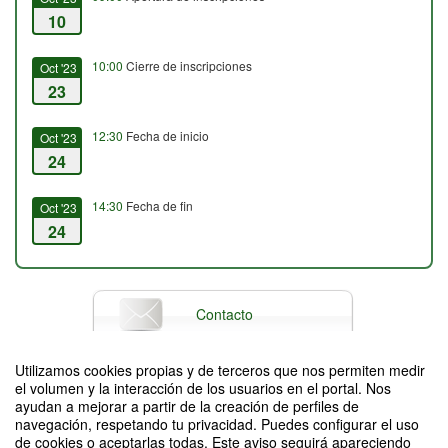
10
10:00
Cierre de inscripciones
Oct '23
23
12:30
Fecha de inicio
Oct '23
24
14:30
Fecha de fin
Oct '23
24
Contacto
Utilizamos cookies propias y de terceros que nos permiten medir
el volumen y la interacción de los usuarios en el portal. Nos
Difunde tu evento poniendo el siguiente código en tu sitio
ayudan a mejorar a partir de la creación de perfiles de
navegación, respetando tu privacidad. Puedes configurar el uso
de cookies o aceptarlas todas. Este aviso seguirá apareciendo