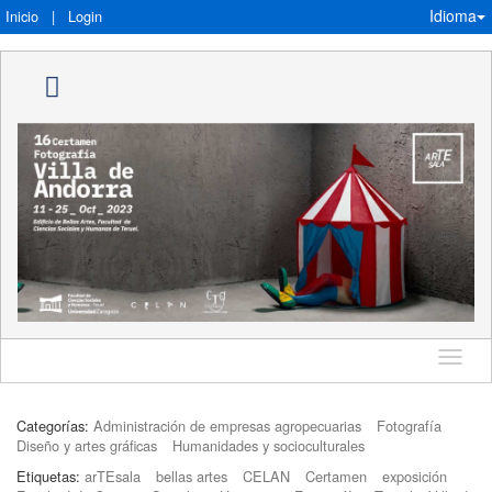
Idioma
Inicio
|
Login
Idioma
Categorías:
Administración de empresas agropecuarias
Fotografía
Diseño y artes gráficas
Humanidades y socioculturales
Etiquetas:
arTEsala
bellas artes
CELAN
Certamen
exposición