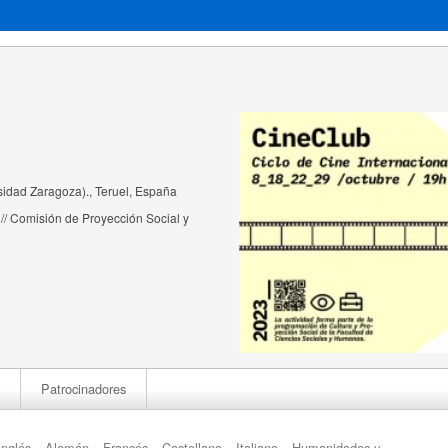
sidad Zaragoza)., Teruel, España
// Comisión de Proyección Social y
Patrocinadores
Inglés
Alemán
Francés
Castellano
Italiano
Humanidades y