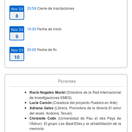
23:59
Cierre de inscripciones
Nov '23
8
16:30
Fecha de inicio
Nov '23
9
20:00
Fecha de fin
Nov '23
10
Ponentes
​​​​​​Rocío Nogales Muriel
(Directora de la Red Internacional
de Investigaciones EMES).
Lucía Camón
(Creadora del proyecto
Pueblos en Arte
).
Adriana Galve
(Librera. Promotora de la librería
El reino
del revés
. Andorra, Teruel).
Christelle Colin
(Universidad de Pau et des Pays de
l'Ádour):
El grupo Les Bask'Elles y la rehabilitación de la
memoria
.