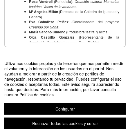
Rosa Vendrell
(Periodista):
Creación cultural Memorias
líquidas. Voces de lavanderas.
Mª Ángeles Millán
(Directora de la Cátedra de Igualdad y
Género).
Eva Caballero Peláez
(Coordinadora del proyecto
Creando por Soria
).
María Sancho Gimeno
(Productora teatral y actriz).
Olga Castrillo González
(Representante de la
Asociación Feminista Leonesa
Flora Tristán
).
Beatriz Bañales
(Directora de la
Fundación 3piedras
y
del Festival
La NuEra. Muestra de cine para la nueva era
rural, Ara, Huesca
).
Contacto
Carmen Peña Ardid
(Universidad de Zaragoza. Dpto. de
Utilizamos cookies propias y de terceros que nos permiten medir
Lingüística y Literaturas Hispánicas).
el volumen y la interacción de los usuarios en el portal. Nos
Mª Luz Hernández
(Universidad de Zaragoza. Dpto. de
ayudan a mejorar a partir de la creación de perfiles de
Geografía y Ordenación del Territorio).
navegación, respetando tu privacidad. Puedes configurar el uso
Rosa Duarte
(Universidad de Zaragoza. Dpto. de
de cookies o aceptarlas todas. Este aviso seguirá apareciendo
Difunde tu evento poniendo el siguiente código en tu sitio
Análisis Económico).
hasta que decidas. Para más información, por favor consulta
Luis Antonio Sáez
(Universidad de Zaragoza. Director
nuestra Política de cookies.
del Centro de Estudios sobre la Despoblación y
Desarrollo de Áreas Rurales, CEDDAR).
Marina Fortuño
(periodista).
Configurar
Begoña Puértolas
(Técnica de Cultura-Diputación
Provincial de Huesca).
Rechazar todas las cookies y cerrar
Pilar Machín
(Gerente de CEDER Monegros y del
III Encuentro Mujeres-Cultura-Mundo Rural
Proyecto Concilia. Gobierno de Aragón).