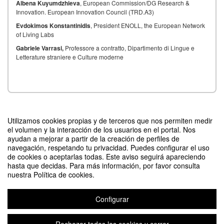
Albena Kuyumdzhieva
, European Commission/DG Research &
Innovation. European Innovation Council (TRD.A3)
Evdokimos Konstantinidis
, President ENOLL, the European Network
of Living Labs
Gabriele Varrasi,
Professore a contratto, Dipartimento di Lingue e
Letterature straniere e Culture moderne
Contacto
Utilizamos cookies propias y de terceros que nos permiten medir
el volumen y la interacción de los usuarios en el portal. Nos
ayudan a mejorar a partir de la creación de perfiles de
navegación, respetando tu privacidad. Puedes configurar el uso
de cookies o aceptarlas todas. Este aviso seguirá apareciendo
Difunde tu evento poniendo el siguiente código en tu sitio
hasta que decidas. Para más información, por favor consulta
nuestra Política de cookies.
Configurar