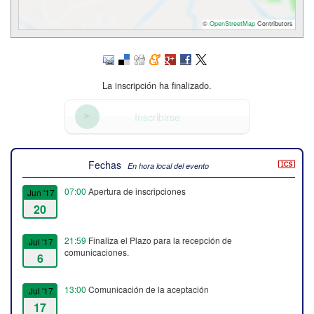
©
OpenStreetMap
Contributors
La inscripción ha finalizado.
Inscribirse
Fechas
En hora local del evento
07:00
Apertura de inscripciones
Jun '17
20
21:59
Finaliza el Plazo para la recepción de
Jul '17
comunicaciones.
6
13:00
Comunicación de la aceptación
Jul '17
17