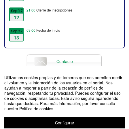
21:00
Cierre de inscripciones
Sep '17
12
09:00
Fecha de inicio
Sep '17
13
20:00
Fecha de fin
Sep '17
14
Contacto
Utilizamos cookies propias y de terceros que nos permiten medir
el volumen y la interacción de los usuarios en el portal. Nos
Difunde tu evento poniendo el siguiente código en tu sitio
ayudan a mejorar a partir de la creación de perfiles de
navegación, respetando tu privacidad. Puedes configurar el uso
de cookies o aceptarlas todas. Este aviso seguirá apareciendo
hasta que decidas. Para más información, por favor consulta
nuestra Política de cookies.
Configurar
XI Jornadas de Innovación Docente e Investigación Educativa UZ