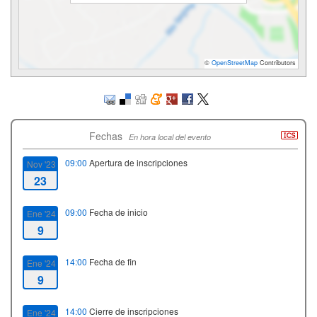
©
OpenStreetMap
Contributors
Fechas
En hora local del evento
09:00
Apertura de inscripciones
Nov '23
23
09:00
Fecha de inicio
Ene '24
9
14:00
Fecha de fin
Ene '24
9
14:00
Cierre de inscripciones
Ene '24