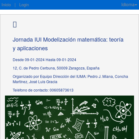
Idioma
Inicio
|
Login
Jornada IUI Modelización matemática: teoría
y aplicaciones
Desde 09-01-2024 Hasta 09-01-2024
12, C. de Pedro Cerbuna, 50009 Zaragoza, España
Organizado por Equipo Dirección del IUMA: Pedro J. Miana, Concha
Martínez, José Luis Gracia
Teléfono de contacto: 00605873613