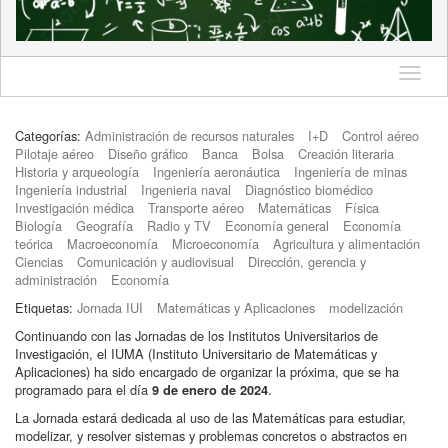
Idioma
Categorías:
Administración de recursos naturales
I+D
Control aéreo
Pilotaje aéreo
Diseño gráfico
Banca
Bolsa
Creación literaria
Historia y arqueología
Ingeniería aeronáutica
Ingeniería de minas
Ingeniería industrial
Ingenieria naval
Diagnóstico biomédico
Investigación médica
Transporte aéreo
Matemáticas
Física
Biología
Geografía
Radio y TV
Economía general
Economía
teórica
Macroeconomía
Microeconomía
Agricultura y alimentación
Ciencias
Comunicación y audiovisual
Dirección, gerencia y
administración
Economía
Etiquetas:
Jornada IUI
Matemáticas y Aplicaciones
modelización
Continuando con las Jornadas de los Institutos Universitarios de
Investigación, el IUMA (Instituto Universitario de Matemáticas y
Aplicaciones) ha sido encargado de organizar la próxima, que se ha
programado para el día
.
9 de enero de 2024
La Jornada estará dedicada al uso de las Matemáticas para estudiar,
modelizar, y resolver sistemas y problemas concretos o abstractos en