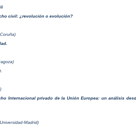
il
cho civil: ¿revolución o evolución?
a Coruña)
dad.
aragoza)
.
)
o Internacional privado de la Unión Europea: un análisis desde
Universidad-Madrid)