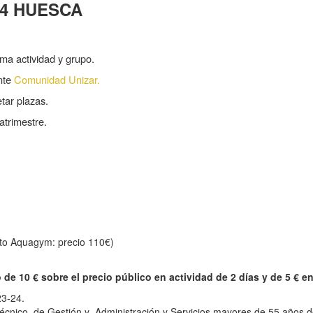
024 HUESCA
ma actividad y grupo.
ente
Comunidad Unizar.
tar plazas.
atrimestre.
pto Aquagym: precio 110€)
e 10 € sobre el precio público en actividad de 2 días y de 5 € en
23-24.
écnico, de Gestión y Administración y Servicios mayores de 55 años de