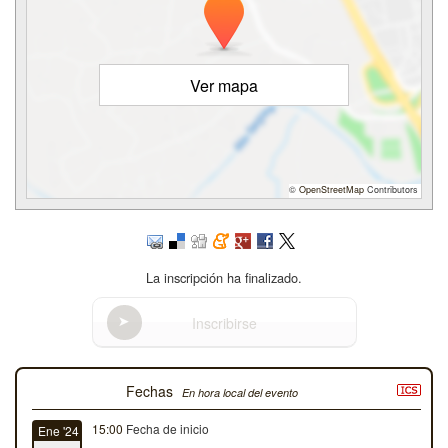
Ver mapa
©
OpenStreetMap
Contributors
La inscripción ha finalizado.
Inscribirse
Fechas
En hora local del evento
15:00
Fecha de inicio
Ene '24