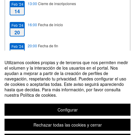
13:00
Cierre de inscripciones
Feb '24
14
16:00
Fecha de inicio
Feb '24
20
20:00
Fecha de fin
Feb '24
22
Utilizamos cookies propias y de terceros que nos permiten medir
el volumen y la interacción de los usuarios en el portal. Nos
ayudan a mejorar a partir de la creación de perfiles de
Contacto
navegación, respetando tu privacidad. Puedes configurar el uso
de cookies o aceptarlas todas. Este aviso seguirá apareciendo
hasta que decidas. Para más información, por favor consulta
nuestra Política de cookies.
Configurar
XIII Liga de Debate Universitario - ¿La inteligencia artificial dejará obsoleto
al profesorado?
Rechazar todas las cookies y cerrar
Organizado por Vicerrectorado de Estudiantes y Empleo