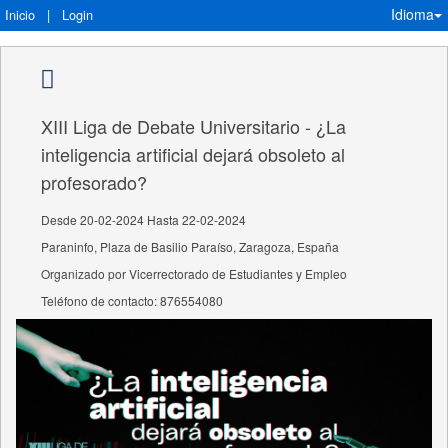
Idioma
Inicio
|
Login
XIII Liga de Debate Universitario - ¿La
inteligencia artificial dejará obsoleto al
profesorado?
Desde 20-02-2024 Hasta 22-02-2024
Paraninfo, Plaza de Basilio Paraíso, Zaragoza, España
Organizado por Vicerrectorado de Estudiantes y Empleo
Teléfono de contacto: 876554080