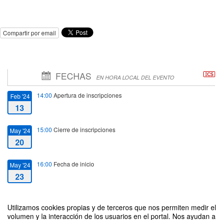
Compartir por email
FECHAS
EN HORA LOCAL DEL EVENTO
14:00
Apertura de inscripciones
Feb '24
13
15:00
Cierre de inscripciones
May '24
20
16:00
Fecha de inicio
May '24
23
23:00
Fecha de fin
May '24
Utilizamos cookies propias y de terceros que nos permiten medir el
24
volumen y la interacción de los usuarios en el portal. Nos ayudan a