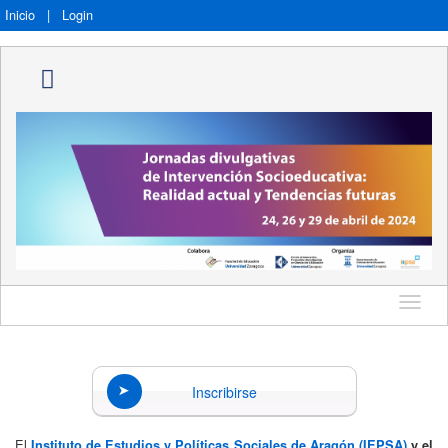
Inicio
|
Login
Idioma
Inscribirse
El
Instituto de Estudios y Políticas Sociales de Aragón (IEPSA)
y el