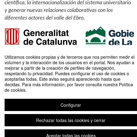
científica, la internacionalización del sistema universitario
y generar nuevas relaciones colaborativas con los
diferentes actores del valle del Ebro.
Utilizamos cookies propias y de terceros que nos permiten medir el
volumen y la interacción de los usuarios en el portal. Nos ayudan a
mejorar a partir de la creación de perfiles de navegación,
respetando tu privacidad. Puedes configurar el uso de cookies o
aceptarlas todas. Este aviso seguirá apareciendo hasta que
decidas. Para más información, por favor consulta nuestra Política
de cookies.
INTERNATIONAL PhD STUDENT DAY
Configurar
Aviso legal
|
Contacto
Plataforma de organización de eventos Symposium
Copyright © 2026
Rechazar todas las cookies y cerrar
Aceptar todas las cookies