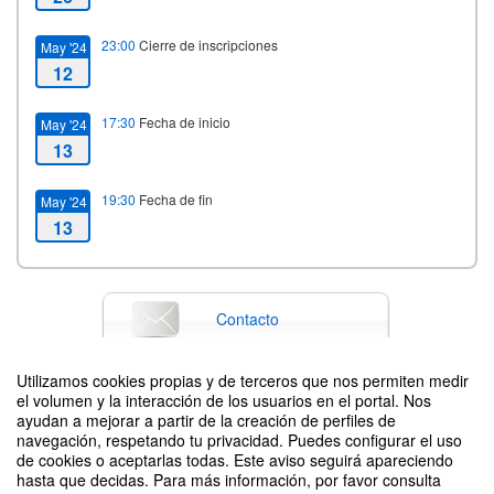
23:00
Cierre de inscripciones
May '24
12
17:30
Fecha de inicio
May '24
13
19:30
Fecha de fin
May '24
13
Contacto
Utilizamos cookies propias y de terceros que nos permiten medir
el volumen y la interacción de los usuarios en el portal. Nos
Difunde tu evento poniendo el siguiente código en tu sitio
ayudan a mejorar a partir de la creación de perfiles de
navegación, respetando tu privacidad. Puedes configurar el uso
de cookies o aceptarlas todas. Este aviso seguirá apareciendo
hasta que decidas. Para más información, por favor consulta