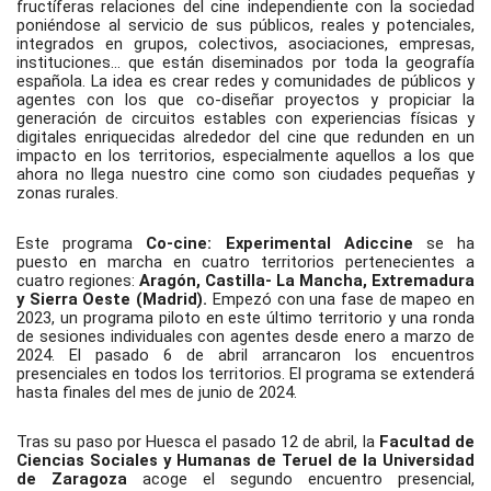
fructíferas relaciones del cine independiente con la sociedad 
poniéndose al servicio de sus públicos, reales y potenciales, 
integrados en grupos, colectivos, asociaciones, empresas, 
instituciones… que están diseminados por toda la geografía 
española. La idea es crear redes y comunidades de públicos y 
agentes con los que co-diseñar proyectos y propiciar la 
generación de circuitos estables con experiencias físicas y 
digitales enriquecidas alrededor del cine que redunden en un 
impacto en los territorios, especialmente aquellos a los que 
ahora no llega nuestro cine como son ciudades pequeñas y 
zonas rurales. 
Este programa 
Co-cine: Experimental Adiccine 
se ha 
puesto en marcha en cuatro territorios pertenecientes a 
cuatro regiones: 
Aragón, Castilla- La Mancha, Extremadura 
y Sierra Oeste (Madrid). 
Empezó con una fase de mapeo en 
2023, un programa piloto en este último territorio y una ronda 
de sesiones individuales con agentes desde enero a marzo de 
2024. El pasado 6 de abril arrancaron los encuentros 
presenciales en todos los territorios. El programa se extenderá 
hasta finales del mes de junio de 2024. 
Tras su paso por Huesca el pasado 12 de abril, la 
Facultad de 
Ciencias Sociales y Humanas de Teruel de la Universidad 
de Zaragoza 
acoge el segundo encuentro presencial, 