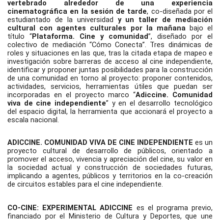
vertebrado alrededor de una experiencia 
cinematográfica en la sesión de tarde
, co-diseñada por el 
estudiantado de la universidad 
y un taller de mediación 
cultural con agentes culturales por la mañana
 bajo el 
título “
Plataforma. Cine y comunidad
”, diseñado por el 
colectivo de mediación “Cómo Conecta”. Tres dinámicas de 
roles y situaciones en las que, tras la citada etapa de mapeo e 
investigación sobre barreras de acceso al cine independiente, 
identificar y proponer juntas posibilidades para la construcción 
de una comunidad en torno al proyecto: proponer contenidos, 
actividades, servicios, herramientas útiles que puedan ser 
incorporadas en el proyecto marco “
Adiccine. Comunidad 
viva de cine independiente
” y en el desarrollo tecnológico 
del espacio digital, la herramienta que accionará el proyecto a 
escala nacional.
ADICCINE. COMUNIDAD VIVA DE CINE INDEPENDIENTE 
es un 
proyecto cultural de desarrollo de públicos, orientado a 
promover el acceso, vivencia y apreciación del cine, su valor en 
la sociedad actual y construcción de sociedades futuras, 
implicando a agentes, públicos y territorios en la co-creación 
de circuitos estables para el cine independiente.  
CO-CINE: EXPERIMENTAL ADICCINE
 es el programa previo, 
financiado por el Ministerio de Cultura y Deportes, que une 