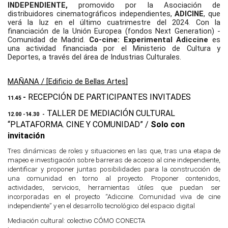
INDEPENDIENTE, 
promovido por la Asociación de 
distribuidores cinematográficos independientes, 
ADICINE
, que 
verá la luz en el último cuatrimestre del 2024. Con la 
financiación de la Unión Europea (fondos Next Generation) - 
Comunidad de Madrid. 
Co-cine: Experimental Adiccine
 es 
una actividad financiada por el Ministerio de Cultura y 
Deportes, a través del área de Industrias Culturales. 
MAÑANA / 
[Edificio de Bellas Artes]
RECEPCIÓN DE PARTICIPANTES INVITADES 
-
11.45 
 TALLER DE MEDIACIÓN CULTURAL 
12.00 -14.30  -
“PLATAFORMA. CINE Y COMUNIDAD” / 
S
olo con 
invitación
Tres dinámicas de roles y situaciones en las que, tras una etapa de 
mapeo e investigación sobre barreras de acceso al cine independiente, 
identificar y proponer juntas posibilidades para la construcción de 
una comunidad en torno al proyecto. Proponer contenidos, 
actividades, servicios, herramientas útiles que puedan ser 
incorporadas en el proyecto “Adiccine. Comunidad viva de cine 
independiente” y en el desarrollo tecnológico del espacio digital  
Mediación cultural: colectivo 
CÓMO CONECTA