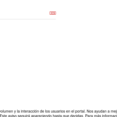
olumen y la interacción de los usuarios en el portal. Nos ayudan a mejo
 Este aviso seguirá apareciendo hasta que decidas. Para más informació
tual con BSH Electrodomésticos España