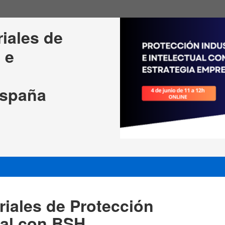
iales de 
 e 
España
riales de Protección
tual con BSH