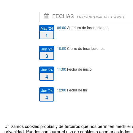
FECHAS
EN HORA LOCAL DEL EVENTO
09:00
Apertura de inscripciones
May '24
1
10:00
Cierre de inscripciones
Jun '24
3
11:00
Fecha de inicio
Jun '24
4
12:00
Fecha de fin
Jun '24
4
Utilizamos cookies propias y de terceros que nos permiten medir el v
privacidad. Puedes configurar el uso de cookies o aceptarlas todas.
Estrategias empresariales de Protección Industrial e Intelec