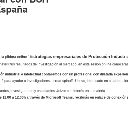
España
Estrategias empresariales de Protección Industrial
a la píldora online "
nsferir tus resultados de investigación al mercado, en esta sesión online conocerás
ión industrial e intelectual contaremos con un profesional con dilatada experi
 2 para ayudar a investigadores a crear spinoffs Unizar, impulsado en colaborac
randos, investigadores y estudiantes Unizar con interés en la materia.
de 11.00 a 12.00h a través de Microsoft Teams, recibirás en enlace de conexión 