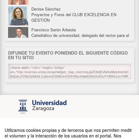
Denise Sánchez
Proyectos y Foros del CLUB EXCELENCIA EN
GESTIÓN
Francisco Serón Arbeola
Catedrático de universidad, delegado del rector para el
Plan de Recuperación, Transformación y Resiliencia de
la UNIVERSIDAD DE ZARAGOZA
DIFUNDE TU EVENTO PONIENDO EL SIGUIENTE CÓDIGO
Alberto Gil
EN TU SITIO
Gerente. UNIVERSIDAD DE ZARAGOZA
Manolo González Bedia
Director general de Planificación Estratégica en
PATROCINADORES
Tecnologías Digitales Avanzadas y Nueva Economía
de la Lengua del MINISTERIO DE
TRANSFORMACIÓN DIGITAL Y DE LA FUNCIÓN
PÚBLICA
Edurne Barrenechea
Vicerrectora de Desarrollo Digital. UNIVERSIDAD
PÚBLICA DE NAVARRA
Utilizamos cookies propias y de terceros que nos permiten medir
el volumen y la interacción de los usuarios en el portal. Nos