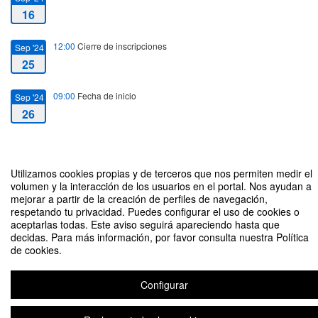
16
12:00
Cierre de inscripciones
Sep '24
25
09:00
Fecha de inicio
Sep '24
26
14:00
Fecha de fin
Sep '24
27
Utilizamos cookies propias y de terceros que nos permiten medir el
volumen y la interacción de los usuarios en el portal. Nos ayudan a
IV Congreso nacional de Derecho a la vivienda: aspectos jurídicos de la
mejorar a partir de la creación de perfiles de navegación,
rehabilitación y la mejora de la eficiencia energética de edificios en régimen
respetando tu privacidad. Puedes configurar el uso de cookies o
de propiedad horizontal y su financiación
aceptarlas todas. Este aviso seguirá apareciendo hasta que
decidas. Para más información, por favor consulta nuestra Política
Organizado por Directoras: María Teresa Alonso Pérez, Esther Hernández
de cookies.
Sainz y Loreto Mate Satué. Secretaría técnica: Andrea Castillo Olano
Configurar
Plataforma de organización de eventos Symposium