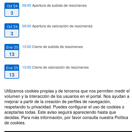
09:00
Apertura de subida de resúmenes
Oct '24
3
09:00
Apertura de valoración de resúmenes
Oct '24
3
13:00
Cierre de subida de resúmenes
Ene '25
13
13:00
Cierre de valoración de resúmenes
Ene '25
13
14:00
Cierre de inscripciones
Ene '25
Utilizamos cookies propias y de terceros que nos permiten medir el
15
volumen y la interacción de los usuarios en el portal. Nos ayudan a
mejorar a partir de la creación de perfiles de navegación,
respetando tu privacidad. Puedes configurar el uso de cookies o
I CONGRESO INTERNACIONAL "EL DERECHO CIVIL EN LA
16:00
Fecha de inicio
Ene '25
aceptarlas todas. Este aviso seguirá apareciendo hasta que
JURISPRUDENCIA: TENDENCIAS ACTUALES SOBRE PERSONA Y
15
decidas. Para más información, por favor consulta nuestra Política
FAMILIA"
de cookies.
20:00
Fecha de fin
Ene '25