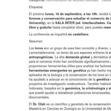
Etiquetas:
El próximo
tendrá l
lunes, 16 de septiembre, a las 19h.
forense y conservación para estudiar el comercio de f
, en la
University)
SALA INTER (ed. Interfacultades. C
hasta completar aforo, pero puedes
libre y gratuito
reser
La conferencia se impartirá
.
en castellano
Resumen
Los
son un grupo de aves bien conocido y diverso, di
loros
Lamentablemente, un tercio de sus especies enfrenta la
e
. La alta
y doméstica de
antropogénicas
demanda global
para el comercio ilícito han contribuido significativament
proporcionan herramientas útiles para analizar los factores
ya han hecho imp
herramientas emergentes en genética
aplicados de la biología y la conservación de los loros en 
ha ayudado a avanzar en el conocimiento de la
genética 
proyectos de investigación colaborativos. También hablará
Indonesia, basados en la
genómica, la criminología y 
que puede ayudar a restablecer poblaciones amenazadas, a
documentales.
El
es un científico y genetista de la conservació
Dr. Olah
Maestría en Ciencias en Zoología en la Universidad de Med