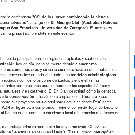
ugar la conferencia
"CSI de los loros: combinando la ciencia
, a cargo del
auna silvestre"
Dr. George Olah (Australian National
. El acceso es
ampus San Francisco. Universidad de Zaragoza)
inscribiéndote en este evento.
var tu plaza
stribuido principalmente en regiones tropicales y subtropicales.
hoy en día, principalmente debido a
xtinción
amenazas
 loros como mascotas y su consecuente extracción de la naturaleza
e a su grave declive en todo el mundo. Los
modelos criminológicos
 asociados con los loros comercializados, y entre ellas, las
ortantes contribuciones para comprender los aspectos básicos y
la naturaleza y en cautiverio. El Dr. Olah describirá cómo la genética
a través de ejemplos de la literatura y sus
de la conservación
 sobre sus proyectos multidisciplinares actuales desde Perú hasta
para comprender mejor el comercio ilegal de loros, lo
el ADN antiguo
l tiempo que aumenta la conciencia local e internacional a través de
n, que trabaja principalmente con loros y otras aves. Obtuvo su
icina Veterinaria en 2006 en Hungría. Tras su grado, participó en