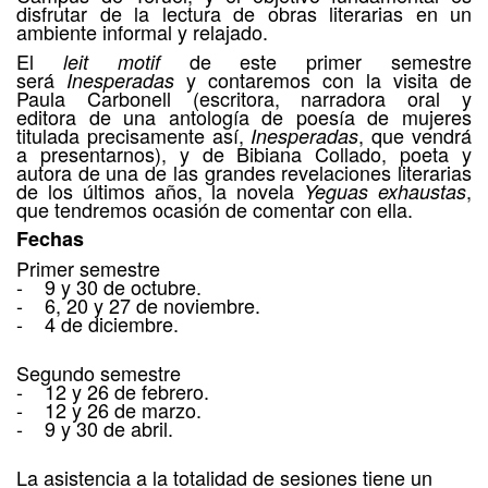
disfrutar de la lectura de obras literarias en un
ambiente informal y relajado.
El
de este primer semestre
leit motif
será
y contaremos con la visita de
Inesperadas
Paula Carbonell (escritora, narradora oral y
editora de una antología de poesía de mujeres
titulada precisamente así,
, que vendrá
Inesperadas
a presentarnos), y de Bibiana Collado, poeta y
autora de una de las grandes revelaciones literarias
de los últimos años, la novela
,
Yeguas exhaustas
que tendremos ocasión de comentar con ella.
Fechas
Primer semestre
- 9 y 30 de octubre.
- 6, 20 y 27 de noviembre.
- 4 de diciembre.
Segundo semestre
- 12 y 26 de febrero.
- 12 y 26 de marzo.
- 9 y 30 de abril.
La asistencia a la totalidad de sesiones tiene un