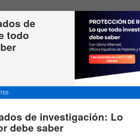
ados de 
e todo 
aber
NTES
ados de investigación: Lo
or debe saber