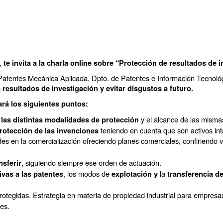
I,
te invita
a la charla online sobre “Protección de resultados de 
Patentes Mecánica Aplicada
, Dpto. de Patentes e Información Tecnoló
resultados de investigación y evitar disgustos a futuro.
ará los siguientes puntos:
y el alcance de las misma
las distintas modalidades de protección
teniendo en cuenta que son activos int
rotección de las invenciones 
des en la comercialización ofreciendo planes comerciales, confiriendo va
, siguiendo siempre ese orden de actuación.
nsferir
, los modos de
la
ivas a las patentes
explotación y
transferencia d
protegidas. Estrategia en materia de propiedad industrial para empres
es.