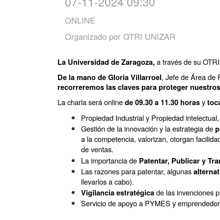
07-11-2024 09:30
ONLINE
Organizado por
OTRI UNIZAR
a través de su OTR
La Universidad de Zaragoza,
,
Jefe de Área de 
De la mano de Gloria Villarroel
recorreremos las claves para proteger nuestros 
La charla será online
y
de 09.30 a 11.30 horas
toc
Propiedad Industrial y Propiedad intelectual,
Gestión de la innovación y la estrategia de
 p
a la competencia, valorizan, otorgan facilida
de ventas. 
La importancia de
Patentar, Publicar y Tra
Las razones para patentar, algunas
alternat
llevarlos a cabo).
de las invenciones 
Vigilancia estratégica
Servicio de apoyo a PYMES y emprendedor