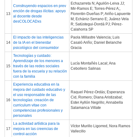
Echazarreta N; Aguilón-Leiva JJ;
Construyendo espacios en prev
Mir-Ramos E; Torres-Pérez A;,
ención de drogas ilícitas: apoyo
13
Florentin-Dueñas P; Ariño-Lapuente
al docente desde
M; Echániz-Serrano E; Juárez-Vela
desCOLOCADxs
R; Satústegui-Dordá PJ; Pérez-
Calahorra SP
El impacto de las inteligencias
Paola Millastre Valencia; Luis
14
de la IA en el bienestar
Casaló Ariño; Daniel Belanche
psicológico del consumidor
Gracia
Tecnologías y cuidado:
Aprendizaje de los menores a
Lucía Montañés Lacal; Ana
15
través de las redes sociales
Cebollero Salinas
fuera de la escuela y su relación
con la familia
Experiencia educativa en la
mejora del cuidado educativo y
Raquel Pérez-Ordás; Esperanza
el uso responsable de las
Cid, Romero; Diana Aristizabal;
16
tecnologías: creación de
Ester Ayllón Negrillo; Annabella
curriculum vitae con
Salamanca Villate
competencias profesionales y
personales
La actividad artística para la
Víctor Murillo Ligorred, Nora Ramos
17
mejora en las creencias de
Vallecillo
control-acción