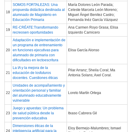
SOMOS FORTALEZAS: Una
María Dolores León Parada;
propuesta didáctica destinada al
Celeste Marcela León Moreno;
18
alumnado de Magisterio en
Miguel Ángel Benitez Castro;
Educación Primaria
Fernanda Inéz García Vázquez
RE-CRÉATE:Transformando
Ana Carmen Royo Grasa; Elisa
19
recreosen oportunidades
Izquierdo Carnicero
Adaptación e implementación de
un programa de entrenamiento
20
en funciones ejecutivas para
Elisa García Alonso
alumnado de primaria con
dificultades en lectoescritura
La IA y la mejora de la
Pilar Arranz; Sheila Coral; Ma
21
educación de losfuturos
Antonia Solans; Axel Coral.
docentes. Cuestiones éticas
Unidades de acompañamiento y
orientación personal y familiar
22
Loreto Martín Ortega
del alumnado educativamente
vulnerable
Juego y apuestas: Un problema
23
de salud pública desde la
Itxaso Cabrera Gil
prevención educativa
Dimensiones éticas de la
Eloy Bermejo-Malumbres; Ismael
24
inteligencia artificial para la