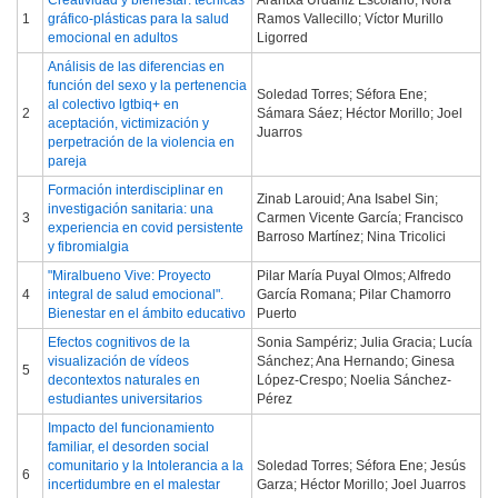
Creatividad y bienestar: técnicas
Arantxa Urdaniz Escolano; Nora
1
gráfico-plásticas para la salud
Ramos Vallecillo; Víctor Murillo
emocional en adultos
Ligorred
Análisis de las diferencias en
función del sexo y la pertenencia
Soledad Torres; Séfora Ene;
al colectivo lgtbiq+ en
2
Sámara Sáez; Héctor Morillo; Joel
aceptación, victimización y
Juarros
perpetración de la violencia en
pareja
Formación interdisciplinar en
Zinab Larouid; Ana Isabel Sin;
investigación sanitaria: una
3
Carmen Vicente García; Francisco
experiencia en covid persistente
Barroso Martínez; Nina Tricolici
y fibromialgia
"Miralbueno Vive: Proyecto
Pilar María Puyal Olmos; Alfredo
4
integral de salud emocional".
García Romana; Pilar Chamorro
Bienestar en el ámbito educativo
Puerto
Efectos cognitivos de la
Sonia Sampériz; Julia Gracia; Lucía
visualización de vídeos
Sánchez; Ana Hernando; Ginesa
5
decontextos naturales en
López-Crespo; Noelia Sánchez-
estudiantes universitarios
Pérez
Impacto del funcionamiento
familiar, el desorden social
comunitario y la Intolerancia a la
Soledad Torres; Séfora Ene; Jesús
6
incertidumbre en el malestar
Garza; Héctor Morillo; Joel Juarros