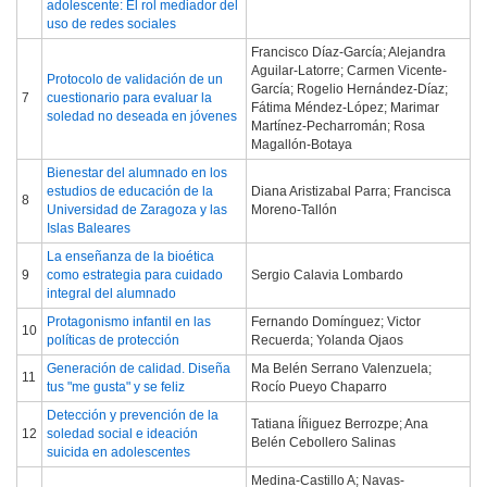
adolescente: El rol mediador del
uso de redes sociales
Francisco Díaz-García; Alejandra
Aguilar-Latorre; Carmen Vicente-
Protocolo de validación de un
García; Rogelio Hernández-Díaz;
7
cuestionario para evaluar la
Fátima Méndez-López; Marimar
soledad no deseada en jóvenes
Martínez-Pecharromán; Rosa
Magallón-Botaya
Bienestar del alumnado en los
estudios de educación de la
Diana Aristizabal Parra; Francisca
8
Universidad de Zaragoza y las
Moreno-Tallón
Islas Baleares
La enseñanza de la bioética
9
como estrategia para cuidado
Sergio Calavia Lombardo
integral del alumnado
Protagonismo infantil en las
Fernando Domínguez; Victor
10
políticas de protección
Recuerda; Yolanda Ojaos
Generación de calidad. Diseña
Ma Belén Serrano Valenzuela;
11
tus "me gusta" y se feliz
Rocío Pueyo Chaparro
Detección y prevención de la
Tatiana Íñiguez Berrozpe; Ana
12
soledad social e ideación
Belén Cebollero Salinas
suicida en adolescentes
Medina-Castillo A; Navas-