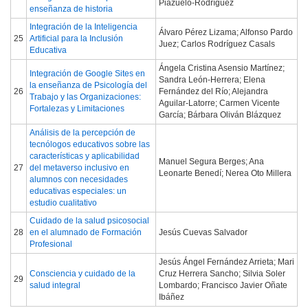
Piazuelo-Rodríguez
enseñanza de historia
Integración de la Inteligencia
Álvaro Pérez Lizama; Alfonso Pardo
25
Artificial para la Inclusión
Juez; Carlos Rodríguez Casals
Educativa
Ángela Cristina Asensio Martínez;
Integración de Google Sites en
Sandra León-Herrera; Elena
la enseñanza de Psicología del
26
Fernández del Río; Alejandra
Trabajo y las Organizaciones:
Aguilar-Latorre; Carmen Vicente
Fortalezas y Limitaciones
García; Bárbara Oliván Blázquez
Análisis de la percepción de
tecnólogos educativos sobre las
características y aplicabilidad
Manuel Segura Berges; Ana
27
del metaverso inclusivo en
Leonarte Benedí; Nerea Oto Millera
alumnos con necesidades
educativas especiales: un
estudio cualitativo
Cuidado de la salud psicosocial
28
en el alumnado de Formación
Jesús Cuevas Salvador
Profesional
Jesús Ángel Fernández Arrieta; Mari
Consciencia y cuidado de la
Cruz Herrera Sancho; Silvia Soler
29
salud integral
Lombardo; Francisco Javier Oñate
Ibáñez