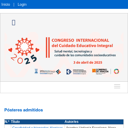
Inicio
|
Login
Idioma
Pósteres admitidos
N.º
Título
Autor/es