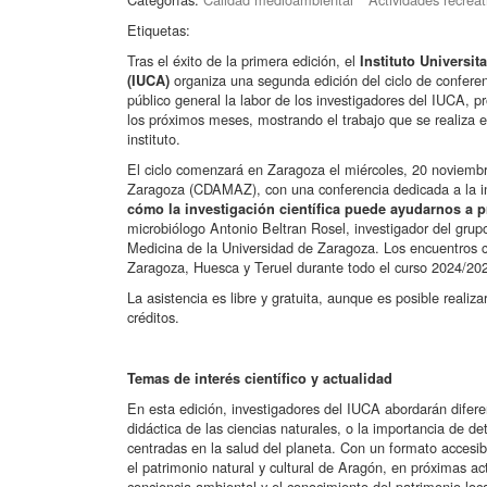
Etiquetas:
Tras el éxito de la primera edición, el
Instituto Universi
organiza una segunda edición del ciclo de confere
(IUCA)
público general la labor de los investigadores del IUCA, 
los próximos meses, mostrando el trabajo que se realiza 
instituto.
El ciclo comenzará en Zaragoza el miércoles, 20 noviem
Zaragoza (CDAMAZ), con una conferencia dedicada a la i
cómo la investigación científica puede ayudarnos a 
microbiólogo Antonio Beltran Rosel, investigador del gru
Medicina de la Universidad de Zaragoza. Los encuentros c
Zaragoza, Huesca y Teruel durante todo el curso 2024/20
La asistencia es libre y gratuita, aunque es posible realizar
créditos.
Temas de interés científico y actualidad
En esta edición, investigadores del IUCA abordarán difer
didáctica de las ciencias naturales, o la importancia de 
centradas en la salud del planeta. Con un formato accesi
el patrimonio natural y cultural de Aragón, en próximas a
conciencia ambiental y el conocimiento del patrimonio loca