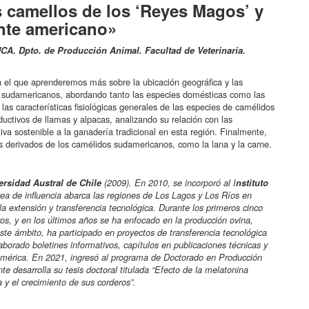
s camellos de los ‘Reyes Magos’ y
nte americano»
CA. Dpto. de Producción Animal. Facultad de Veterinaria.
n el que aprenderemos más sobre la ubicación geográfica y las
s sudamericanos, abordando tanto las especies domésticas como las
 las características fisiológicas generales de las especies de camélidos
ctivos de llamas y alpacas, analizando su relación con las
iva sostenible a la ganadería tradicional en esta región. Finalmente,
 derivados de los camélidos sudamericanos, como la lana y la carne.
ersidad Austral de Chile
(2009). En 2010, se incorporó al I
nstituto
a de influencia abarca las regiones de Los Lagos y Los Ríos en
a extensión y transferencia tecnológica. Durante los primeros cinco
os, y en los últimos años se ha enfocado en la producción ovina,
ste ámbito, ha participado en proyectos de transferencia tecnológica
aborado boletines informativos, capítulos en publicaciones técnicas y
mérica. En 2021, ingresó al programa de Doctorado en Producción
e desarrolla su tesis doctoral titulada “Efecto de la melatonina
 y el crecimiento de sus corderos”.