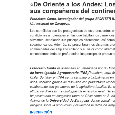
«De Oriente a los Andes: Lo
sus compañeros del contine
Francisco Canto. Investigador del grupo BIOFITER-IU
Universidad de Zaragoza.
Los camélidos son los protagonistas de este encuentro, e
condiciones ambientales en las que habitan los camélido
silvestres, señalando sus principales diferencias; así como
sudamericanos. Además, se presentarán los sistemas produ
comunidades del altiplano chileno y su valor como alternat
conoceremos más en profundidad los principales productos
Francisco Canto
es licenciado en Veterinaria por la
Univ
de Investigación Agropecuaria (INIA)
Remehue, cuya áre
Chile. Su labor en INIA se ha centrado principalmente en l
años, coordinó grupos de discusión con productores lecher
colaborando con ganaderos de la agricultura familiar. En e
utilizando diversas metodologías de extensión rural. Ha el
ha presentado en congresos tanto en Chile como en Suda
Animal de la
Universidad de Zaragoza
, donde actualment
exógena sobre la producción y calidad de la leche de oveja
INSCRIPCIÓN