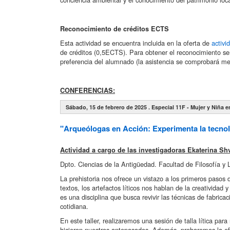
Reconocimiento de créditos ECTS
Esta actividad se encuentra incluida en la oferta de
activi
de créditos (0,5ECTS). Para obtener el reconocimiento será
preferencia del alumnado (la asistencia se comprobará me
CONFERENCIAS:
Sábado, 15 de febrero de 2025 . Especial 11F - Mujer y Niña e
"Arqueólogas en Acción: Experimenta la tecnolo
Actividad a cargo de las investigadoras Ekaterina Sh
Dpto. Ciencias de la Antigüedad. Facultad de Filosofía y
La prehistoria nos ofrece un vistazo a los primeros pasos
textos, los artefactos líticos nos hablan de la creativida
es una disciplina que busca revivir las técnicas de fabric
cotidiana.
En este taller, realizaremos una sesión de talla lítica para
hicieron nuestros antepasados. Además, probaremos la efec