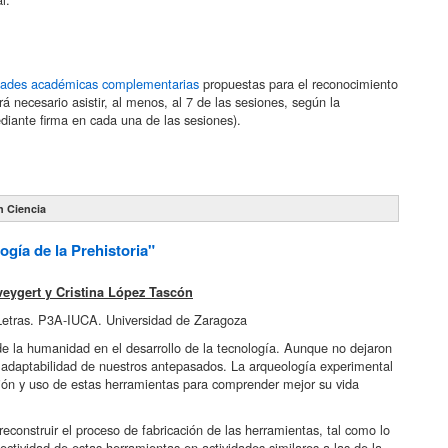
dades académicas complementarias
propuestas para el reconocimiento
 necesario asistir, al menos, al 7 de las sesiones, según la
diante firma en cada una de las sesiones).
n Ciencia
gía de la Prehistoria"
veygert y Cristina López Tascón
 Letras. P3A-IUCA. Universidad de Zaragoza
 de la humanidad en el desarrollo de la tecnología. Aunque no dejaron
d y adaptabilidad de nuestros antepasados. La arqueología experimental
ación y uso de estas herramientas para comprender mejor su vida
 reconstruir el proceso de fabricación de las herramientas, tal como lo
tividad de estas herramientas en actividades similares a las de la