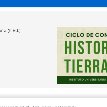
rra (II Ed.)
tivas en medio natural
Agua, energía y medioambiente