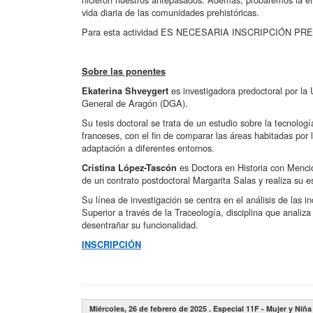
vida diaria de las comunidades prehistóricas.
Para esta actividad ES NECESARIA INSCRIPCIÓN PRE
Sobre las ponentes
es investigadora predoctoral por la 
Ekaterina Shveygert
General de Aragón (DGA).
Su tesis doctoral se trata de un estudio sobre la tecnolog
franceses, con el fin de comparar las áreas habitadas po
adaptación a diferentes entornos.
es Doctora en Historia con Menció
Cristina López-Tascón
de un contrato postdoctoral Margarita Salas y realiza su e
Su línea de investigación se centra en el análisis de las ind
Superior a través de la Traceología, disciplina que analiz
desentrañar su funcionalidad.
INSCRIPCIÓN
Miércoles, 26 de febrero de 2025 . Especial 11F - Mujer y Niña