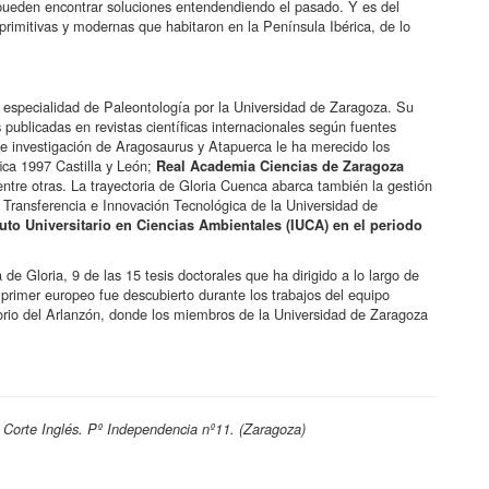
pueden encontrar soluciones entendendiendo el pasado. Y es del
primitivas y modernas que habitaron en la Península Ibérica, de lo
 especialidad de Paleontología por la Universidad de Zaragoza. Su
 publicadas en revistas científicas internacionales según fuentes
de investigación de Aragosaurus y Atapuerca le ha merecido los
fica 1997 Castilla y León;
Real Academia Ciencias de Zaragoza
entre otras. La trayectoria de Gloria Cuenca abarca también la gestión
e Transferencia e Innovación Tecnológica de la Universidad de
ituto Universitario en Ciencias Ambientales (IUCA) en el periodo
de Gloria, 9 de las 15 tesis doctorales que ha dirigido a lo largo de
 primer europeo fue descubierto durante los trabajos del equipo
orio del Arlanzón, donde los miembros de la Universidad de Zaragoza
 Corte Inglés. Pº Independencia nº11. (Zaragoza)