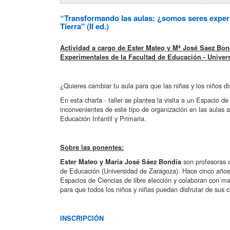
“Transformando las aulas: ¿somos seres experi
Tierra" (II ed.)
Actividad a cargo de Ester Mateo y Mª José Saez Bond
Experimentales de la Facultad de Educación - Unive
¿Quieres cambiar tu aula para que las niñas y los niños 
En esta charla - taller se plantea la visita a un Espacio de
inconvenientes de este tipo de organización en las aulas a
Educación Infantil y Primaria.
Sobre las ponentes:
son profesoras d
Ester Mateo y María José Sáez Bondía
de Educación (Universidad de Zaragoza). Hace cinco años
Espacios de Ciencias de libre elección y colaboran con ma
para que todos los niños y niñas puedan disfrutar de sus c
INSCRIPCIÓN