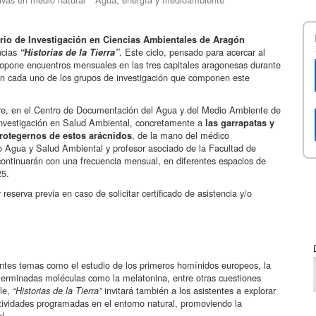
tario de Investigación en Ciencias Ambientales de Aragón
ncias
. Este ciclo, pensado para acercar al
“Historias de la Tierra”
propone encuentros mensuales en las tres capitales aragonesas durante
en cada uno de los grupos de investigación que componen este
bre, en el Centro de Documentación del Agua y del Medio Ambiente de
nvestigación en Salud Ambiental, concretamente a
las garrapatas y
, de la mano del médico
protegernos de estos arácnidos
po Agua y Salud Ambiental y profesor asociado de la Facultad de
ontinuarán con una frecuencia mensual, en diferentes espacios de
25.
 reserva previa en caso de solicitar certificado de asistencia y/o
entes temas como el estudio de los primeros homínidos europeos, la
determinadas moléculas como la melatonina, entre otras cuestiones
ble,
invitará también a los asistentes a explorar
“Historias de la Tierra”
ctividades programadas en el entorno natural, promoviendo la
l.