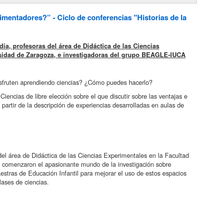
mentadores?” - Ciclo de conferencias "Historias de la
ía, profesoras del área de Didáctica de las Ciencias
rsidad de Zaragoza, e investigadoras del grupo BEAGLE-IUCA
disfruten aprendiendo ciencias? ¿Cómo puedes hacerlo?
 Ciencias de libre elección sobre el que discutir sobre las ventajas e
 partir de la descripción de experiencias desarrolladas en aulas de
el área de Didáctica de las Ciencias Experimentales en la Facultad
 comenzaron el apasionante mundo de la investigación sobre
estras de Educación Infantil para mejorar el uso de estos espacios
lases de ciencias.