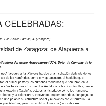
A CELEBRADAS:
s. Plz. Basilio Paraíso, 4. (Zaragoza)
rsidad de Zaragoza: de Atapuerca a
stigadora del grupo Aragosaurus-IUCA. Dpto. de Ciencias de la
a.
ha sido una inspiración derivada de los
 de Atapuerca a los Pirineos
icos de los homínidos, como el viejo ancestro, el heidelberg, el
ultor, el primer pastor y los humanos modernos que habitaron en la
de años hasta nuestros días. De Andalucía a las dos Castillas, desde
asta Aragón y Cataluña, esta es la historia de cómo los humanos,
la Ibérica y la colonizaron, innovando, implementando su lenguaje, su
n una palabra su estructura social y relaciones con el territorio. La
 prehistóricos, pero los cambios climáticos (con todas sus