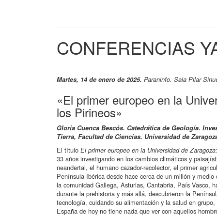
CONFERENCIAS Y
Martes, 14 de enero de 2025.
Paraninfo. Sala Pilar Sinué
«El primer europeo en la Unive
los Pirineos»
Gloria Cuenca Bescós. Catedrática de Geología. Inve
Tierra, Facultad de Ciencias. Universidad de Zaragoz
El título
El primer europeo en la Universidad de Zaragoza:
33 años investigando en los cambios climáticos y paisajíst
neandertal, el humano cazador-recolector, el primer agric
Península Ibérica desde hace cerca de un millón y medio 
la comunidad Gallega, Asturias, Cantabria, País Vasco, h
durante la prehistoria y más allá, descubrieron la Penínsu
tecnología, cuidando su alimentación y la salud en grupo, e
España de hoy no tiene nada que ver con aquellos hombres