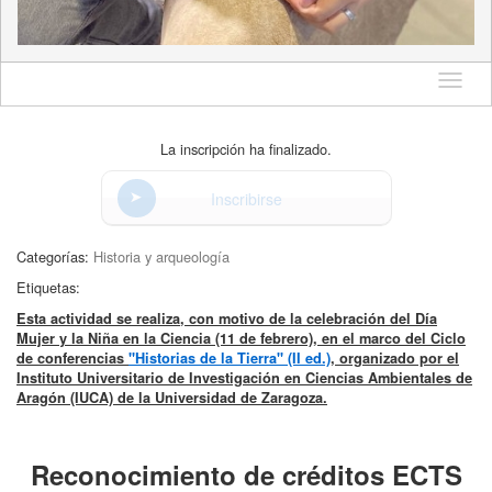
Idioma
La inscripción ha finalizado.
Inscribirse
Categorías:
Historia y arqueología
Etiquetas:
Esta actividad se realiza, con motivo de la celebración del Día
Mujer y la Niña en la Ciencia (11 de febrero), en el marco del Ciclo
de conferencias
"Historias de la Tierra" (II ed.)
, organizado por el
Instituto Universitario de Investigación en Ciencias Ambientales de
Aragón (IUCA) de la Universidad de Zaragoza.
Reconocimiento de créditos ECTS