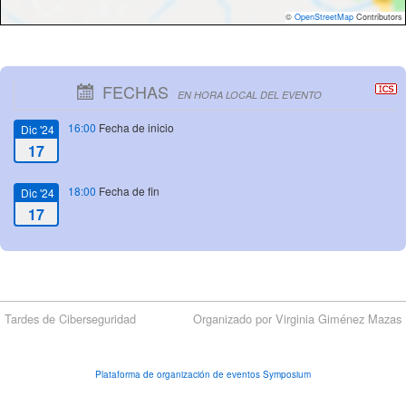
©
OpenStreetMap
Contributors
FECHAS
EN HORA LOCAL DEL EVENTO
16:00
Fecha de inicio
Dic '24
17
18:00
Fecha de fin
Dic '24
17
Tardes de Ciberseguridad
Organizado por Virginia Giménez Mazas
Plataforma de organización de eventos Symposium