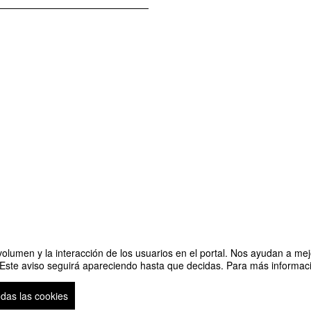
olumen y la interacción de los usuarios en el portal. Nos ayudan a mejo
 Este aviso seguirá apareciendo hasta que decidas. Para más informació
aragoza natal | 18 diciembre | 18:00 h.
odas las cookies
Plataforma de organización de eventos Symposium