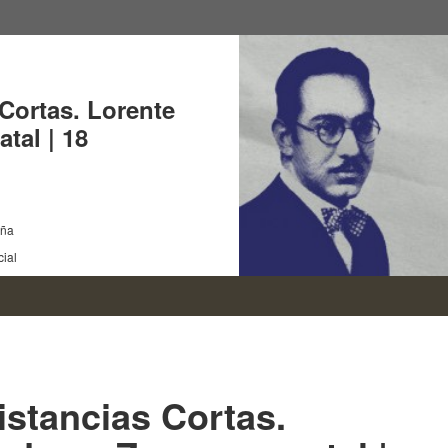
Cortas. Lorente
tal | 18
aña
cial
istancias Cortas.