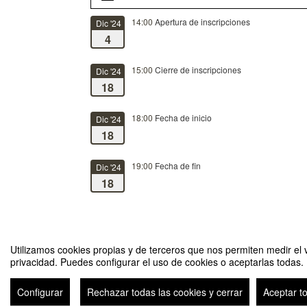
14:00
Apertura de inscripciones
Dic '24
4
15:00
Cierre de inscripciones
Dic '24
18
18:00
Fecha de inicio
Dic '24
18
19:00
Fecha de fin
Dic '24
18
Utilizamos cookies propias y de terceros que nos permiten medir el v
privacidad. Puedes configurar el uso de cookies o aceptarlas todas.
1ª SESIÓN Ciclo Distancias Cortas. Lorente de Nó. Desde su Z
Configurar
Rechazar todas las cookies y cerrar
Aceptar t