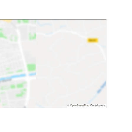
©
OpenStreetMap
Contributors