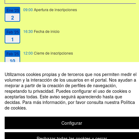
09:00
Apertura de inscripciones
Ene '25
2
16:30
Fecha de inicio
Feb '25
1
12:00
Cierre de inscripciones
Feb '25
10
Utilizamos cookies propias y de terceros que nos permiten medir el
14:00
Fecha de fin
Feb '25
volumen y la interacción de los usuarios en el portal. Nos ayudan a
10
mejorar a partir de la creación de perfiles de navegación,
respetando tu privacidad. Puedes configurar el uso de cookies o
aceptarlas todas. Este aviso seguirá apareciendo hasta que
decidas. Para más información, por favor consulta nuestra Política
de cookies.
Taichi Confucio 2C 2024-2025
Organizado por Deportes Unizar
Configurar
Plataforma de organización de eventos Symposium
Rechazar todas las cookies y cerrar