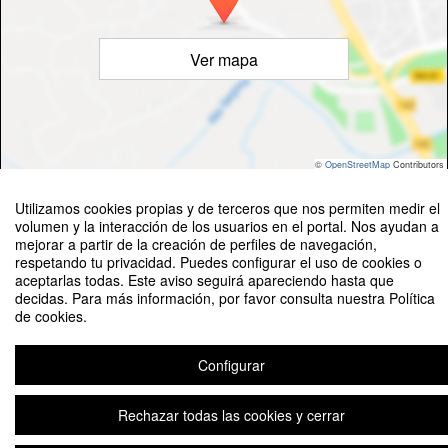
Ver mapa
©
OpenStreetMap
Contributors
Utilizamos cookies propias y de terceros que nos permiten medir el
volumen y la interacción de los usuarios en el portal. Nos ayudan a
mejorar a partir de la creación de perfiles de navegación,
respetando tu privacidad. Puedes configurar el uso de cookies o
aceptarlas todas. Este aviso seguirá apareciendo hasta que
Senderismo 8 de marzo. Lárrede-Susín-Oliván-Busa
decidas. Para más información, por favor consulta nuestra Política
de cookies.
Organizado por Servicio de Actividades Deportivas
Configurar
Plataforma de organización de eventos Symposium
Rechazar todas las cookies y cerrar