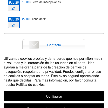
18:00
Cierre de inscripciones
Feb '25
21
22:00
Fecha de fin
Feb '25
21
Contacto
Utilizamos cookies propias y de terceros que nos permiten medir
el volumen y la interacción de los usuarios en el portal. Nos
Difunde tu evento poniendo el siguiente código en tu sitio
ayudan a mejorar a partir de la creación de perfiles de
navegación, respetando tu privacidad. Puedes configurar el uso
de cookies o aceptarlas todas. Este aviso seguirá apareciendo
hasta que decidas. Para más información, por favor consulta
nuestra Política de cookies.
Configurar
CONFERENCIA: ¿POR QUÉ ES NECESARIO TRANSFORMAR LAS
EMPRESAS?