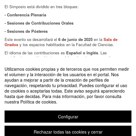
El Simposio está dividido en tres bloques:
- Conferencia Plenaria
- Sesiones de Contribuciones Orales
- Sesiones de Pósteres
Este evento se desarrollará el
6 de junio de 2025
en la
Sala de
Grados
y los espacios habilitados en la Facultad de Ciencias.
El idioma de las contribuciones es
Español o Inglés
. Las
contribuciones están abiertas a colaboradores/as y personal
investigador del ISQCH, especialmente estudiantes de Máster y
Doctorado.
Utilizamos cookies propias y de terceros que nos permiten medir
el volumen y la interacción de los usuarios en el portal. Nos
Para participar, envía tu Abstract (puedes
descargar la plantilla aquí
)
ayudan a mejorar a partir de la creación de perfiles de
antes el
30 de mayo
.
navegación, respetando tu privacidad. Puedes configurar el uso
de cookies o aceptarlas todas. Este aviso seguirá apareciendo
hasta que decidas. Para más información, por favor consulta
nuestra Política de cookies.
La inscripción ha finalizado.
Configurar
Inscribirse
Rechazar todas las cookies y cerrar