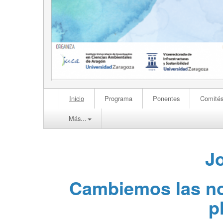
Inicio
Programa
Ponentes
Comité
Más...
J
Cambiemos las no
p