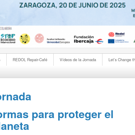
s
REDOL Repair-Café
Vídeos de la Jornada
Let’s Change t
ornada
rmas para proteger el
laneta