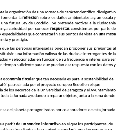
e la organización de una Jornada de carácter científico-divulgativo 
 fomentar la 
reflexión
 sobre los daños ambientales a gran escala y 
 una futura Ley de Ecocidio.  Se pretende motivar a la ciudadanía 
tenga curiosidad por conocer 
respuestas
 consistentes por parte de 
y especialidades que contrastarán sus puntos de vista en 
una mesa 
cia y prestigio.
la que las personas interesadas puedan proponer sus preguntas al 
stituirán una información valiosa de las dudas e interrogantes de la 
das y seleccionadas en función de su frecuencia e interés para ser 
on tiempo suficiente para que puedan dar respuesta con los datos y 
a 
economía circular
 que tan necesaria es para la sostenibilidad del 
 Café” patrocinada por el proyecto europeo Redoll en el que 
ncia de los Recursos de la Universidad de Zaragoza y el Ayuntamiento 
toda la Jornada ayudando a reparar objetos junto a la zona donde 
ensa del planeta protagonizados por colaboradores de esta jornada 
a a partir de un sondeo interactivo
 en el que los participantes, de 
antánea (mediante la herramienta wooclap), puedan expresar su 