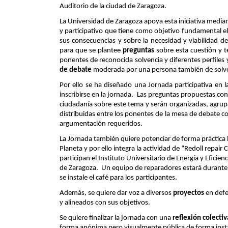
Auditorio de la ciudad de Zaragoza. 
La Universidad de Zaragoza apoya esta iniciativa mediant
y participativo que tiene como objetivo fundamental el
sus consecuencias y sobre la necesidad y viabilidad de
para que se plantee 
preguntas
 sobre esta cuestión y 
ponentes de reconocida solvencia y diferentes perfiles 
de debate
 moderada por una persona también de solven
Por ello se ha diseñado una Jornada participativa en 
inscribirse en la jornada.  Las preguntas propuestas con
ciudadanía sobre este tema y serán organizadas, agrupa
distribuidas entre los ponentes de la mesa de debate c
argumentación requeridos.  
La Jornada también quiere potenciar de forma práctica l
Planeta y por ello integra la actividad de “Redoll repair
participan el Instituto Universitario de Energía y Eficie
de Zaragoza.  Un equipo de reparadores estará durante 
se instale el café para los participantes.
Además, se quiere dar voz a diversos 
proyectos
 en def
y alineados con sus objetivos.
Se quiere finalizar la jornada con una 
reflexión colectiv
forma anónima pero visualmente pública de forma inst