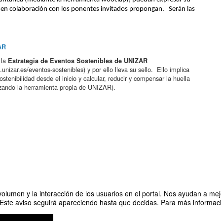
en colaboración con los ponentes invitados propongan.   Serán las 
ZAR
 la
Estrategia de Eventos Sostenibles de UNIZAR
nizar.es/eventos-sostenibles) y por ello lleva su sello. Ello implica
sostenibilidad desde el inicio y calcular, reducir y compensar la huella
izando la herramienta propia de UNIZAR).
olumen y la interacción de los usuarios en el portal. Nos ayudan a mejo
 Este aviso seguirá apareciendo hasta que decidas. Para más informació
dad de la Universidad de Zaragoza, Instituto Universitario de Ciencias Ambient