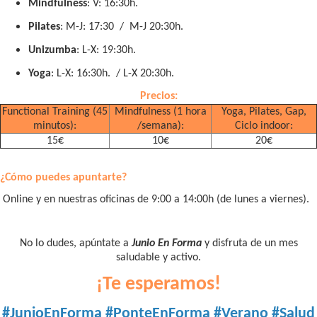
Mindfulness
: V: 16:30h.
Pilates
: M-J: 17:30 / M-J 20:30h.
Unizumba
: L-X: 19:30h.
Yoga
: L-X: 16:30h. / L-X 20:30h.
Precios:
Functional Training (45
Mindfulness (1 hora
Yoga, Pilates, Gap,
minutos):
/semana):
Ciclo indoor:
15€
10€
20€
¿Cómo puedes apuntarte?
Online y
en nuestras oficinas de 9:00 a 14:00h (de lunes a viernes).
No lo dudes, apúntate a
Junio En Forma
y disfruta de un mes
saludable y activo.
¡Te esperamos!
#JunioEnForma #PonteEnForma #Verano #Salud