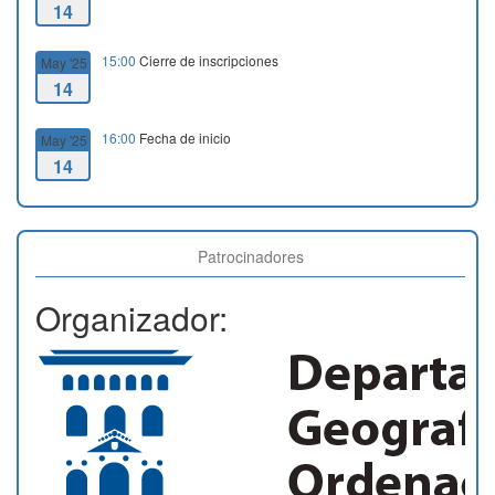
14
15:00
Cierre de inscripciones
May '25
14
16:00
Fecha de inicio
May '25
14
18:30
Fecha de fin
May '25
14
Patrocinadores
Organizador: