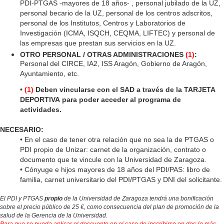
PDI-PTGAS -mayores de 18 años- , personal jubilado de la UZ,
personal becario de la UZ, personal de los centros adscritos,
personal de los Institutos, Centros y Laboratorios de
Investigación (ICMA, ISQCH, CEQMA, LIFTEC) y personal de
las empresas que prestan sus servicios en la UZ.
OTRO PERSONAL / OTRAS ADMINISTRACIONES
(1)
:
Personal del CIRCE, IA2, ISS Aragón, Gobierno de Aragón,
Ayuntamiento, etc.
•
(1)
Deben vincularse con el SAD a través de la TARJETA
DEPORTIVA para poder acceder al programa de
actividades.
NECESARIO:
• En el caso de tener otra relación que no sea la de PTGAS o
PDI propio de Unizar: carnet de la organización, contrato o
documento que te vincule con la Universidad de Zaragoza
.
•
Cónyuge e hijos mayores de 18 años del PDI/PAS: libro de
familia, carnet universitario del PDI/PTGAS y DNI del solicitante.
El PDI y PTGAS
propio
de la Universidad de Zaragoza tendrá una bonificación
sobre el precio público de 25 €, como consecuencia del plan de promoción de la
salud de la Gerencia de la Universidad.
Para que se pueda aplicar el descuento en el caso de inscribirse en dos (o más