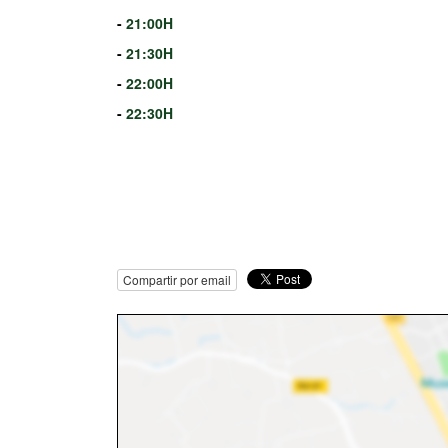
-
21:00H
-
21:30H
-
22:00H
-
22:30H
Compartir por email