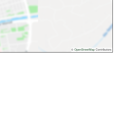
©
OpenStreetMap
Contributors