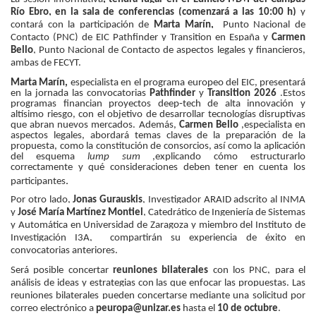
Río Ebro, en la sala de conferencias (comenzará a las 10:00 h)
y
contará con la participación de
Marta Marín,
Punto Nacional de
Contacto (PNC) de EIC Pathfinder y Transition
en España y
Carmen
Bello
, Punto Nacional de Contacto de aspectos legales y financieros,
ambas de FECYT.
Marta Marín,
especialista en el programa europeo del EIC, presentará
en la jornada las convocatorias
Pathfinder
y
Transition 2026
.
Estos
programas financian proyectos deep‑tech de alta
innovación y
altísimo riesgo, con el objetivo de desarrollar tecnologías disruptivas
que abran nuevos mercados. Además,
Carmen Bello
,
especialista en
aspectos legales, abordará temas claves de la preparación de la
propuesta, como la constitución de consorcios, así como la aplicación
del esquema
lump sum
,
explicando cómo estructurarlo
correctamente y qué consideraciones deben tener en cuenta los
.
participantes
Por otro lado,
Jonas Gurauskis
, Investigador ARAID adscrito al INMA
y
José María Martínez Montiel
, Catedrático de Ingeniería de Sistemas
y Automática en Universidad de Zaragoza y miembro del Instituto de
Investigación I3A,
compartirán su experiencia de éxito
en
convocatorias anteriores.
Será posible concertar
reuniones bilaterales
con los PNC, para el
análisis de ideas y estrategias con las que enfocar las propuestas. Las
reuniones bilaterales pueden concertarse mediante una solicitud por
correo electrónico a
peuropa@unizar.es
hasta el
10 de octubre
.