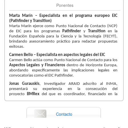
Ponentes
Marta Marín – Especialista en el programa europeo EIC
(Pathfinder y Transition)
Marta Marín ejerce como Punto Nacional de Contacto (NCP)
de EIC para los programas
Pathfinder
y
Transition
en la
Fundación Española para la Ciencia y la Tecnología (FECYT),
brindando asesoramiento práctico para redactar propuestas
exitosas.
Carmen Bello – Especialista en aspectos legales del EIC
Carmen Bello actúa como Punto Nacional de Contacto para los
Aspectos Legales y Financieros
dentro de Horizonte Europa,
abordando específicamente las implicaciones legales en
convocatorias como el EIC Pathfinder.
Jonas Gurauskis
, Investigador ARAID adscrito al INMA,
presentará su experiencia en la consecución del
proyecto
BMRex
del que es coordinador, financiado en la
convocatoria
EIC Pathfinder Open 2022.
José María Martínez Montiel
, Catedrático de Ingeniería de
Sistemas y Automática en Universidad de Zaragoza y miembro
Contacto
del Instituto de Investigación I3A. Presentará su experiencia en
la preparación y coordinación del proyecto
EndorcartoScope
,