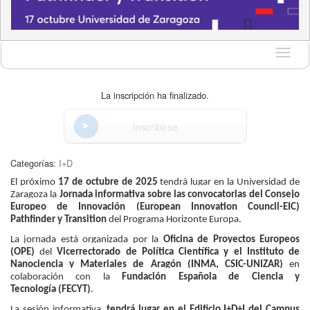
Idioma
La inscripción ha finalizado.
Inscribirse
Categorías:
I+D
El próximo
17 de octubre de 2025
tendrá lugar en la Universidad de
Zaragoza la
Jornada informativa sobre las convocatorias del Consejo
Europeo de Innovación (European Innovation Council-EIC)
Pathfinder y Transition
del Programa Horizonte Europa.
La jornada está organizada por la
Oficina de Proyectos Europeos
(OPE)
del
Vicerrectorado de Política Científica y
el Instituto de
Nanociencia y Materiales de Aragón (INMA, CSIC-UNIZAR)
en
colaboración con la
Fundación Española de Ciencia y
Tecnología
(FECYT)
.
La sesión informativa
, tendrá lugar en el Edificio I+D+I del Campus